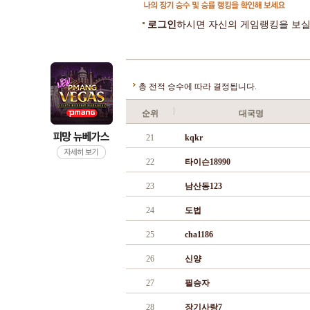
로그인
하시면 자신의 게임랭킹을 보실
총 전적 승수에 따라 결정됩니다.
순위
대국명
21
kqkr
22
타이슨18990
23
남산동123
24
도법
25
cha1186
26
신양
27
필승자
28
장기사랑7