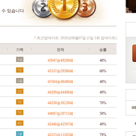
 수 있습니다
* 최근업데이트: 2026년08월07일 (1일 1회 업데이트)
기력
전적
승률
45947승49268패
48%
45537승29360패
60%
45504승48480패
48%
44299승44496패
49%
44230승18228패
70%
44097승29715패
59%
42446승42597패
49%
42215승11205패
79%