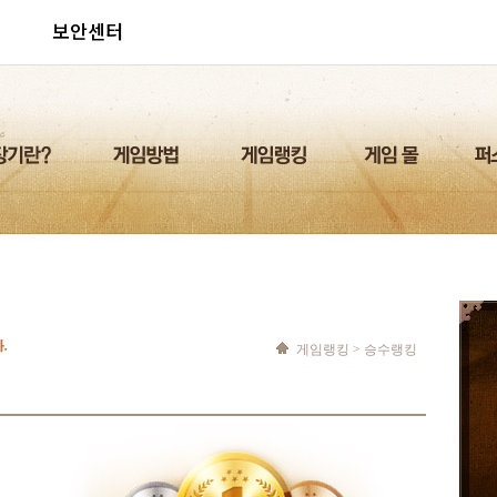
보안센터
게임랭킹
> 승수랭킹