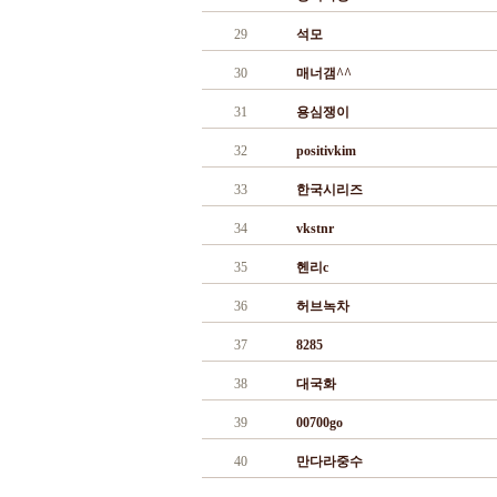
29
석모
30
매너갬^^
31
용심쟁이
32
positivkim
33
한국시리즈
34
vkstnr
35
헨리c
36
허브녹차
37
8285
38
대국화
39
00700go
40
만다라중수