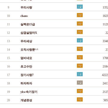
9
우리사랑
135
10
chans
162
11
실력은15급
112
12
삼겹살엄마X
2
13
우리세상
334
14
오직사랑뿐^^
2
15
덤비네요
170
16
초고수만
218
17
장기사랑7
422
18
하자하자
241
19
ykw속기장기
212
20
개념완성
50