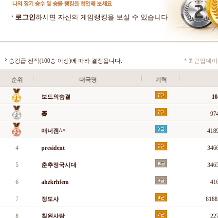
로그인
하시면 자신의 게임랭킹을 보실 수 있습니다
승강급 전적(100승 이상)에 따라 결정됩니다.
* 최근업데이트
순위
대국명
기력
보드의숨결
1
霽
97
매너갬^^
418
4
president
346
5
춘추정국시대
346
6
ahzkrhfem
41
7
정도사
818
8
칠원사랑
22