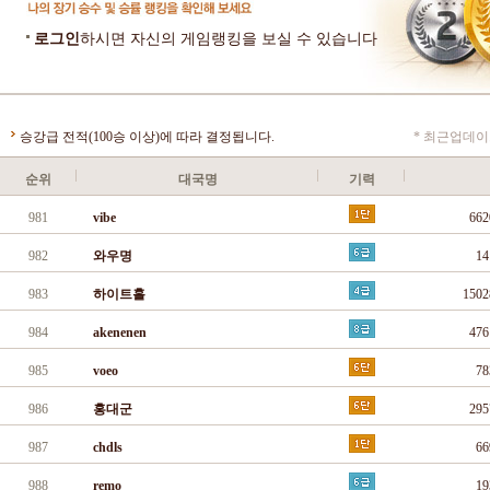
로그인
하시면 자신의 게임랭킹을 보실 수 있습니다
승강급 전적(100승 이상)에 따라 결정됩니다.
* 최근업데이트
순위
대국명
기력
981
vibe
66
982
와우명
1
983
하이트홀
150
984
akenenen
47
985
voeo
7
986
홍대군
29
987
chdls
6
988
remo
1