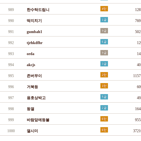
989
한수탁드립니
12
990
딱지치기
76
991
gumbah1
50
992
tjrhkdfhr
1
993
orda
1
994
akcjs
4
995
존버무이
115
996
거북등
6
997
용호상박고
4
998
동열
16
999
바람앞에등불
95
1000
열시미
372