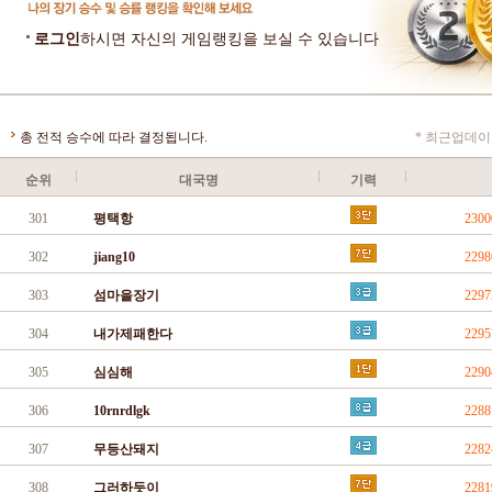
로그인
하시면 자신의 게임랭킹을 보실 수 있습니다
총 전적 승수에 따라 결정됩니다.
* 최근업데이트
순위
대국명
기력
301
평택항
230
302
jiang10
229
303
섬마을장기
229
304
내가제패한다
229
305
심심해
229
306
10rnrdlgk
228
307
무등산돼지
228
308
그러하듯이
228