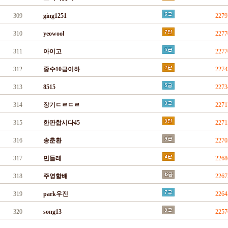
309
ging1251
227
310
yeowool
227
311
아이고
227
312
중수10급이하
227
313
8515
227
314
장기ㄷㄹㄷㄹ
227
315
한판합시다45
227
316
송춘환
227
317
민들레
226
318
주영할배
226
319
park우진
226
320
song13
225