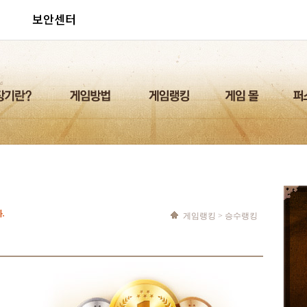
보안센터
게임랭킹
> 승수랭킹