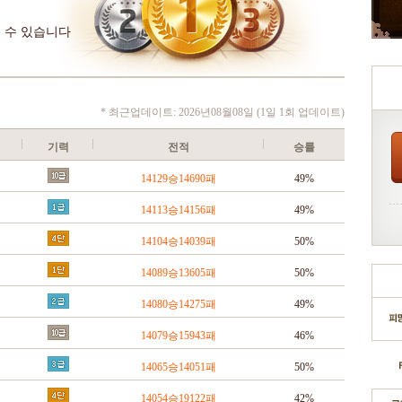
 수 있습니다
* 최근업데이트: 2026년08월08일 (1일 1회 업데이트)
기력
전적
승률
14129승14690패
49%
14113승14156패
49%
14104승14039패
50%
14089승13605패
50%
14080승14275패
49%
14079승15943패
46%
14065승14051패
50%
14054승19122패
42%