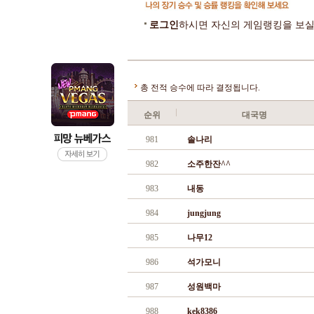
로그인
하시면 자신의 게임랭킹을 보실
총 전적 승수에 따라 결정됩니다.
순위
대국명
981
솔나리
982
소주한잔^^
983
내동
984
jungjung
985
나무12
986
석가모니
987
성원백마
988
kek8386