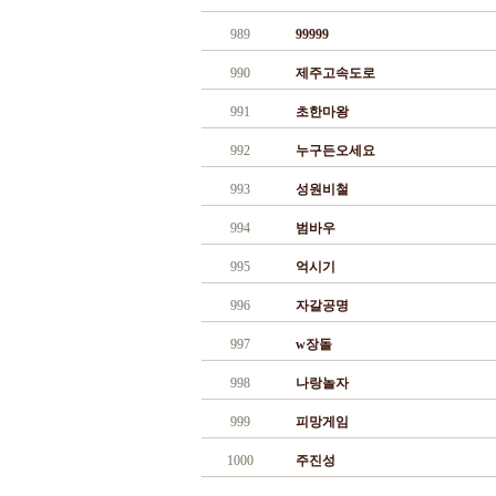
989
99999
990
제주고속도로
991
초한마왕
992
누구든오세요
993
성원비철
994
범바우
995
억시기
996
자갈공명
997
w장돌
998
나랑놀자
999
피망게임
1000
주진성