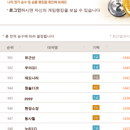
로그인
하시면 자신의 게임랭킹을 보실 수 있습니다
총 전적 승수에 따라 결정됩니다.
* 최근업데이트
순위
대국명
기력
941
유근선
144
942
우야꼬1
144
943
재도나라
144
944
청솔1128
144
945
pppp
143
946
현장소장
143
947
동사힐
143
948
누리115
143