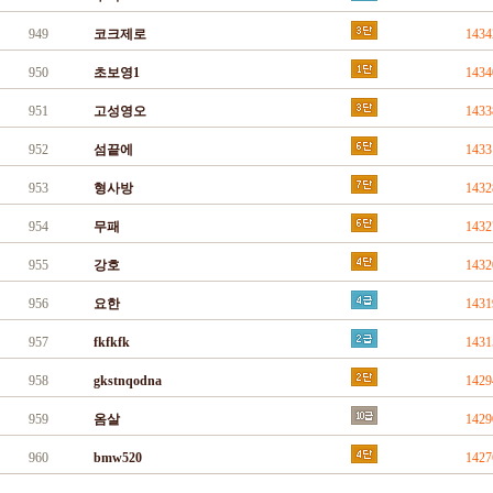
949
코크제로
143
950
초보영1
143
951
고성영오
143
952
섬끝에
143
953
형사방
143
954
무패
143
955
강호
143
956
요한
143
957
fkfkfk
143
958
gkstnqodna
142
959
옴살
142
960
bmw520
142