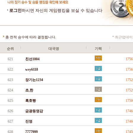
로그인
하시면 자신의 게임랭킹을 보실 수 있습니다
총 전적 승수에 따라 결정됩니다.
* 최근업데이트
순위
대국명
기력
621
친선1004
175
622
wsy6118
175
623
장기는1234
175
624
초,한
175
625
흑호빵
175
626
금광동영감
174
627
진영
174
628
7777999
174