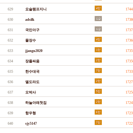
629
요술램프지니
174
630
adsilk
173
631
국민아구
173
632
물장수
173
633
jjangu2020
173
634
장졸싸움
173
635
한수대국
173
636
엘도라도
172
637
오박사
172
638
하늘아래첫집
172
639
항우형
172
640
sjy5147
172