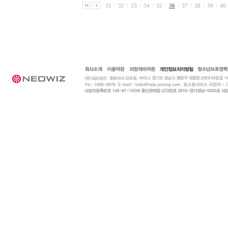
31
32
33
34
35
36
37
38
39
40