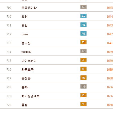
709
초급15이상
164
710
8144
164
711
원일
164
712
rmaa
164
713
종고산
164
714
tur4407
163
715
나이스버디
163
716
와룡도곡
163
717
공장군
163
718
봉화..
163
719
화이팅덤벼봐
163
720
홍성
163