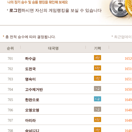
로그인
하시면 자신의 게임랭킹을 보실 수 있습니다
총 전적 승수에 따라 결정됩니다.
* 최근업데이트
순위
대국명
기력
701
하수급
165
702
도전국
165
703
명숙이
165
704
고수제거반
165
705
한판으로
164
706
오뎅오뎅
164
707
아리라
164
708
승넘1212
164